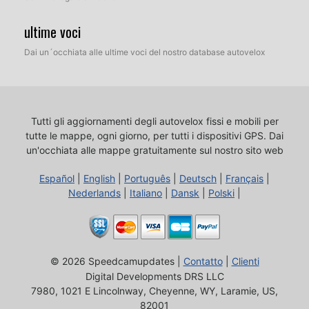
ultime voci
Dai un´occhiata alle ultime voci del nostro database autovelox
Tutti gli aggiornamenti degli autovelox fissi e mobili per
tutte le mappe, ogni giorno, per tutti i dispositivi GPS.
Dai
un'occhiata alle mappe gratuitamente sul nostro sito web
Español
|
English
|
Português
|
Deutsch
|
Français
|
Nederlands
|
Italiano
|
Dansk
|
Polski
|
© 2026 Speedcamupdates |
Contatto
|
Clienti
Digital Developments DRS LLC
7980, 1021 E Lincolnway, Cheyenne, WY, Laramie, US,
82001