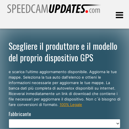
Ultimo aggiornamento::
06.08.2026
Scegliere il produttore e il modello
del proprio dispositivo GPS
Clienti
e scarica l'ultimo aggiornamento disponibile. Aggiorna le tue
SCEGLI LA LINGUA
mappe. Seleziona la tua auto dall'elenco e ottieni le
informazioni necessarie per aggiornare le tue mappe. La
Italiano
banca dati più completa di autovelox disponibili su internet.
Riceverai inmediatamente un link di download che contiene i
English
file necessari per aggiornare il dispositivo. Non c´è bisogno di
fare conversioni di formato.
100% Legale
Español
Fabbricante
Português
Deutsch