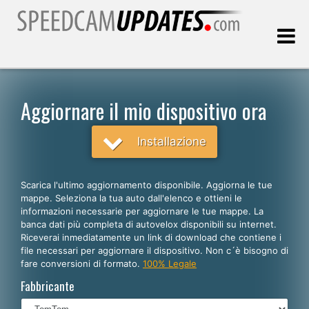
Ultimo aggiornamento::
10.08.2026
Aggiornare il mio dispositivo ora
Clienti
Installazione
SCEGLI LA LINGUA
Scarica l'ultimo aggiornamento disponibile. Aggiorna le tue
mappe. Seleziona la tua auto dall'elenco e ottieni le
Italiano
informazioni necessarie per aggiornare le tue mappe. La
banca dati più completa di autovelox disponibili su internet.
English
Riceverai inmediatamente un link di download che contiene i
file necessari per aggiornare il dispositivo. Non c´è bisogno di
Español
fare conversioni di formato.
100% Legale
Português
Fabbricante
Deutsch