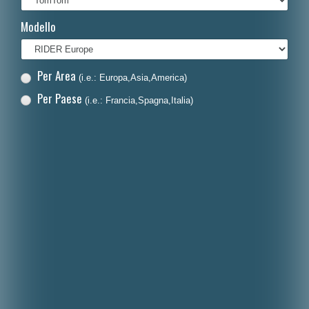
Français
Modello
Polski
Nederlands
Per Area
(i.e.: Europa,Asia,America)
Dansk
Per Paese
(i.e.: Francia,Spagna,Italia)