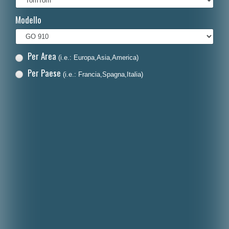
Français
Modello
Polski
Nederlands
Per Area
(i.e.: Europa,Asia,America)
Dansk
Per Paese
(i.e.: Francia,Spagna,Italia)