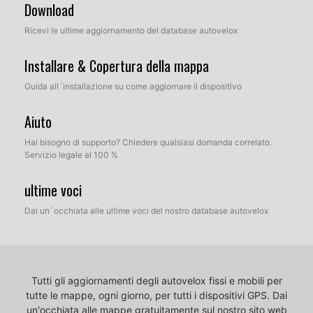
Download
Ricevi le ultime aggiornamento del database autovelox
Installare & Copertura della mappa
Guida all´installazione su come aggiornare il dispositivo
Aiuto
Hai bisogno di supporto? Chiedere qualsiasi domanda correlato.
Servizio legale al 100 %
ultime voci
Dai un´occhiata alle ultime voci del nostro database autovelox
Tutti gli aggiornamenti degli autovelox fissi e mobili per
tutte le mappe, ogni giorno, per tutti i dispositivi GPS.
Dai
un'occhiata alle mappe gratuitamente sul nostro sito web