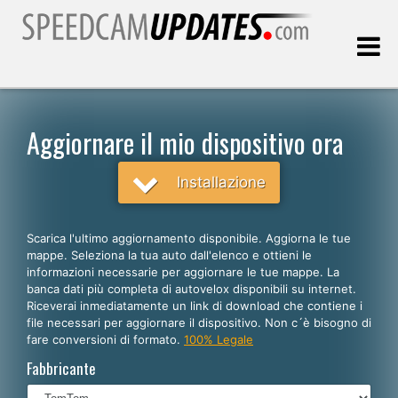
Ultimo aggiornamento::
09.08.2026
Aggiornare il mio dispositivo ora
Clienti
Installazione
SCEGLI LA LINGUA
Scarica l'ultimo aggiornamento disponibile. Aggiorna le tue
mappe. Seleziona la tua auto dall'elenco e ottieni le
Italiano
informazioni necessarie per aggiornare le tue mappe. La
banca dati più completa di autovelox disponibili su internet.
English
Riceverai inmediatamente un link di download che contiene i
file necessari per aggiornare il dispositivo. Non c´è bisogno di
Español
fare conversioni di formato.
100% Legale
Português
Fabbricante
Deutsch