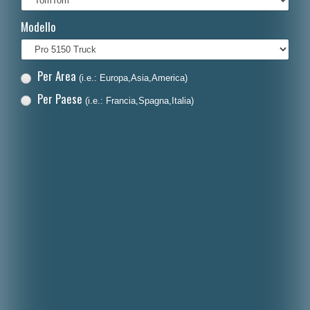
Français
Modello
Polski
Nederlands
Per Area
(i.e.: Europa,Asia,America)
Dansk
Per Paese
(i.e.: Francia,Spagna,Italia)