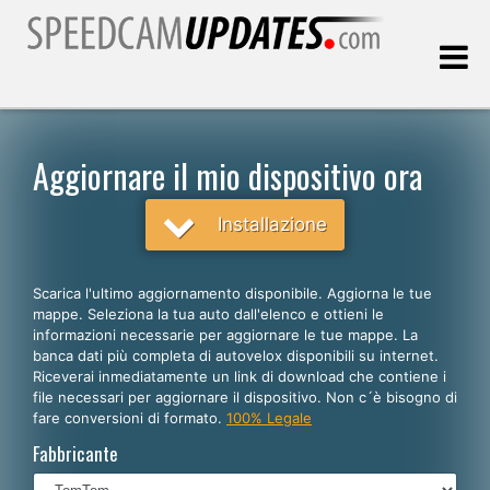
Ultimo aggiornamento::
06.08.2026
Aggiornare il mio dispositivo ora
Clienti
Installazione
SCEGLI LA LINGUA
Scarica l'ultimo aggiornamento disponibile. Aggiorna le tue
mappe. Seleziona la tua auto dall'elenco e ottieni le
Italiano
informazioni necessarie per aggiornare le tue mappe. La
banca dati più completa di autovelox disponibili su internet.
English
Riceverai inmediatamente un link di download che contiene i
file necessari per aggiornare il dispositivo. Non c´è bisogno di
Español
fare conversioni di formato.
100% Legale
Português
Fabbricante
Deutsch