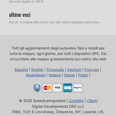
Servizio legale al 100 %
ultime voci
Dai un´occhiata alle ultime voci del nostro database autovelox
Tutti gli aggiornamenti degli autovelox fissi e mobili per
tutte le mappe, ogni giorno, per tutti i dispositivi GPS.
Dai
un'occhiata alle mappe gratuitamente sul nostro sito web
Español
|
English
|
Português
|
Deutsch
|
Français
|
Nederlands
|
Italiano
|
Dansk
|
Polski
|
© 2026 Speedcamupdates |
Contatto
|
Clienti
Digital Developments DRS LLC
7980, 1021 E Lincolnway, Cheyenne, WY, Laramie, US,