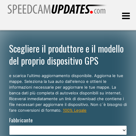
Ultimo aggiornamento::
08.08.2026
Scegliere il produttore e il modello
del proprio dispositivo GPS
Clienti
e scarica l'ultimo aggiornamento disponibile. Aggiorna le tue
SCEGLI LA LINGUA
mappe. Seleziona la tua auto dall'elenco e ottieni le
informazioni necessarie per aggiornare le tue mappe. La
Italiano
banca dati più completa di autovelox disponibili su internet.
Riceverai inmediatamente un link di download che contiene i
English
file necessari per aggiornare il dispositivo. Non c´è bisogno di
fare conversioni di formato.
100% Legale
Español
Fabbricante
Português
Deutsch