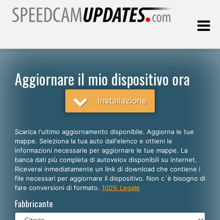
Ultimo aggiornamento::
07.08.2026
Aggiornare il mio dispositivo ora
Clienti
Installazione
SCEGLI LA LINGUA
Scarica l'ultimo aggiornamento disponibile. Aggiorna le tue
mappe. Seleziona la tua auto dall'elenco e ottieni le
Italiano
informazioni necessarie per aggiornare le tue mappe. La
banca dati più completa di autovelox disponibili su internet.
English
Riceverai inmediatamente un link di download che contiene i
file necessari per aggiornare il dispositivo. Non c´è bisogno di
Español
fare conversioni di formato.
100% Legale
Português
Fabbricante
Deutsch