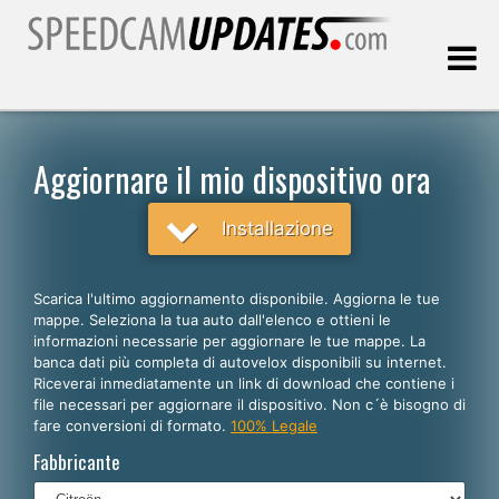
Ultimo aggiornamento::
06.08.2026
Aggiornare il mio dispositivo ora
Clienti
Installazione
SCEGLI LA LINGUA
Scarica l'ultimo aggiornamento disponibile. Aggiorna le tue
mappe. Seleziona la tua auto dall'elenco e ottieni le
Italiano
informazioni necessarie per aggiornare le tue mappe. La
banca dati più completa di autovelox disponibili su internet.
English
Riceverai inmediatamente un link di download che contiene i
file necessari per aggiornare il dispositivo. Non c´è bisogno di
Español
fare conversioni di formato.
100% Legale
Português
Fabbricante
Deutsch