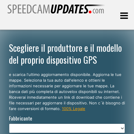
Ultimo aggiornamento::
09.08.2026
Scegliere il produttore e il modello
del proprio dispositivo GPS
Clienti
e scarica l'ultimo aggiornamento disponibile. Aggiorna le tue
SCEGLI LA LINGUA
mappe. Seleziona la tua auto dall'elenco e ottieni le
informazioni necessarie per aggiornare le tue mappe. La
Italiano
banca dati più completa di autovelox disponibili su internet.
Riceverai inmediatamente un link di download che contiene i
English
file necessari per aggiornare il dispositivo. Non c´è bisogno di
fare conversioni di formato.
100% Legale
Español
Fabbricante
Português
Deutsch