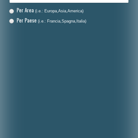
Per Area
(i.e.: Europa,Asia,America)
Per Paese
(i.e.: Francia,Spagna,Italia)