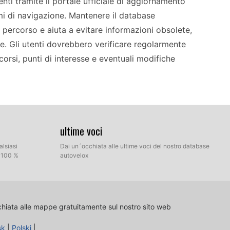
enti tramite il portale ufficiale di aggiornamento
emi di navigazione. Mantenere il database
 percorso e aiuta a evitare informazioni obsolete,
e. Gli utenti dovrebbero verificare regolarmente
corsi, punti di interesse e eventuali modifiche
ettuato tramite USB, scheda SD o DVD, a seconda
vviare il processo di aggiornamento, gli utenti
ultime voci
ti dal portale ufficiale. Una volta scaricati,
alsiasi
Dai un´occhiata alle ultime voci del nostro database
 scheda SD contenente i file di aggiornamento.
l 100 %
autovelox
stallazione. Per le installazioni tramite DVD,
Garantire un processo di aggiornamento fluido è
zione ottimali.
chiata alle mappe gratuitamente sul nostro sito web
sk
|
Polski
|
so, permettendo agli utenti di navigare in modo