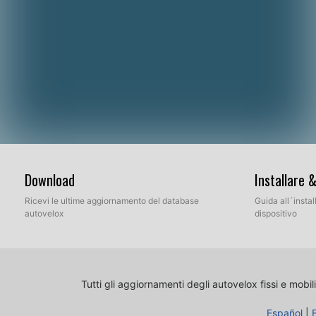
Download
Installare 
Ricevi le ultime aggiornamento del database
Guida all´insta
autovelox
dispositivo
Tutti gli aggiornamenti degli autovelox fissi e mobili
Español
|