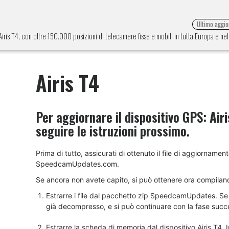
Ultimo aggi
Airis T4, con oltre 150.000 posizioni di telecamere fisse e mobili in tutta Europa e ne
Airis T4
Per aggiornare il dispositivo GPS:
Air
seguire le istruzioni prossimo.
Prima di tutto, assicurati di ottenuto il file di aggiornament
SpeedcamUpdates.com.
Se ancora non avete capito, si può ottenere ora compilan
Estrarre i file dal pacchetto zip SpeedcamUpdates. Se il
già decompresso, e si può continuare con la fase succes
Estrarre la scheda di memoria dal dispositivo Airis T4. I