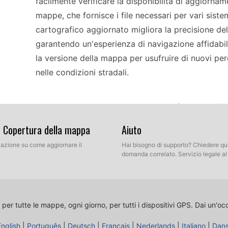
facilmente verificare la disponibilità di aggiornam
mappe, che fornisce i file necessari per vari sist
cartografico aggiornato migliora la precisione del
garantendo un'esperienza di navigazione affidabil
la versione della mappa per usufruire di nuovi per
nelle condizioni stradali.
L'aggiornamento del GPS Airis T4 può essere eff
del sistema di navigazione specifico in uso. Per a
& Copertura della mappa
Aiuto
devono prima scaricare i file delle mappe più recen
llazione su come aggiornare il
Hai bisogno di supporto? Chiedere qu
collegare il dispositivo tramite USB o inserire la
domanda correlato. Servizio legale a
Seguire le istruzioni a schermo per completare l'in
inserire il disco e seguire le istruzioni fornite. 
fondamentale per mantenere prestazioni di naviga
 per tutte le mappe, ogni giorno, per tutti i dispositivi GPS.
Dai un'oc
English
|
Português
|
Deutsch
|
Français
|
Nederlands
|
Italiano
|
Dan
L'Airis T4 fornisce indicazioni precise sul percor