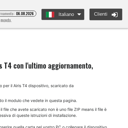
ornamento::
06.08.2026
Clienti
Italiano
l mondo.
is T4
con l'ultimo aggiornamento,
o per il Airis T4 dispositivo, scaricato da
do il modulo che vedete in questa pagina.
 file che avete scaricato non è uno file ZIP means il file è
siva di queste istruzioni di installazione.
nserire quella carta nel vostro PC o collegare il dispositivo