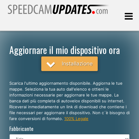
Ultimo aggiornamento::
08.08.2026
Aggiornare il mio dispositivo ora
Clienti
Installazione
SCEGLI LA LINGUA
Scarica l'ultimo aggiornamento disponibile. Aggiorna le tue
mappe. Seleziona la tua auto dall'elenco e ottieni le
Italiano
informazioni necessarie per aggiornare le tue mappe. La
banca dati più completa di autovelox disponibili su internet.
English
Riceverai inmediatamente un link di download che contiene i
file necessari per aggiornare il dispositivo. Non c´è bisogno di
Español
fare conversioni di formato.
100% Legale
Português
Fabbricante
Deutsch