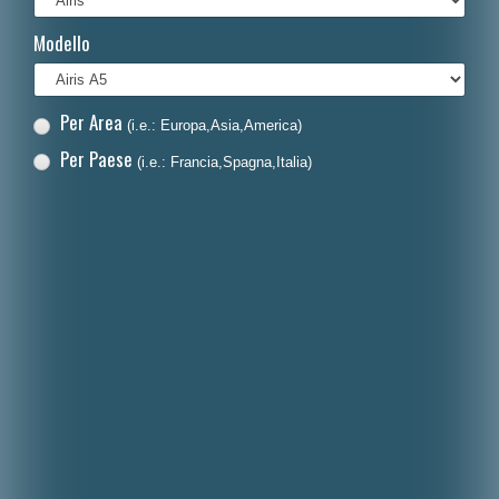
Français
Modello
Polski
Nederlands
Per Area
(i.e.: Europa,Asia,America)
Dansk
Per Paese
(i.e.: Francia,Spagna,Italia)