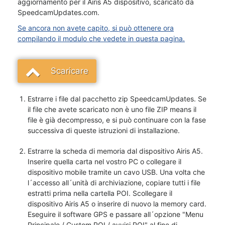
aggiornamento per il Airis A5 dispositivo, scaricato da
SpeedcamUpdates.com.
Se ancora non avete capito, si può ottenere ora
compilando il modulo che vedete in questa pagina.
Scaricare
Estrarre i file dal pacchetto zip SpeedcamUpdates. Se
il file che avete scaricato non è uno file ZIP means il
file è già decompresso, e si può continuare con la fase
successiva di queste istruzioni di installazione.
Estrarre la scheda di memoria dal dispositivo Airis A5.
Inserire quella carta nel vostro PC o collegare il
dispositivo mobile tramite un cavo USB. Una volta che
l´accesso all´unità di archiviazione, copiare tutti i file
estratti prima nella cartella POI. Scollegare il
dispositivo Airis A5 o inserire di nuovo la memory card.
Eseguire il software GPS e passare all´opzione "Menu
Principale / Custom POI / avvisi POI" al fine di