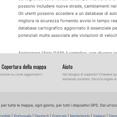
possono includere nuove strade, cambiamenti nei mo
Gli utenti possono accedere a un database di au
migliora la sicurezza fornendo avvisi in tempo rea
database cartografico aggiornato è essenziale per
potenziali multe associate alle violazioni di veloci
Aggiornare l'Airis D430 è semplice, con diverse opzi
possono scegliere di aggiornare il dispositivo t
& Copertura della mappa
Aiuto
compatibilità del loro sistema di navigazione. Pe
llazione su come aggiornare il
scaricare i file delle mappe più recenti dalla fonte 
Hai bisogno di supporto? Chiedere qu
domanda correlato. Servizio legale a
computer utilizzando un cavo USB oppure inserire 
aggiornamento. Seguire le istruzioni sullo schermo
il dispositivo sia acceso e correttamente collegat
 per tutte le mappe, ogni giorno, per tutti i dispositivi GPS.
Dai un'oc
L'Airis D430 offre una guida del percorso affidabi
English
|
Português
|
Deutsch
|
Français
|
Nederlands
|
Italiano
|
Dan