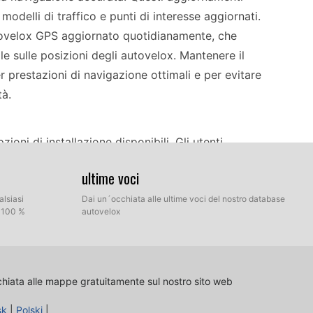
delli di traffico e punti di interesse aggiornati.
tovelox GPS aggiornato quotidianamente, che
le sulle posizioni degli autovelox. Mantenere il
 prestazioni di navigazione ottimali e per evitare
tà.
oni di installazione disponibili. Gli utenti
ramite USB, scheda SD o DVD, a seconda della
ultime voci
r avviare il processo di aggiornamento, prima
ufficiale. Quindi, collegare il dispositivo al
alsiasi
Dai un´occhiata alle ultime voci del nostro database
l 100 %
autovelox
la scheda SD o il DVD contenente i file di
 per completare l'installazione, assicurandosi che
o durante tutto il processo.
chiata alle mappe gratuitamente sul nostro sito web
le, rendendo la navigazione efficiente e facile da
sk
|
Polski
|