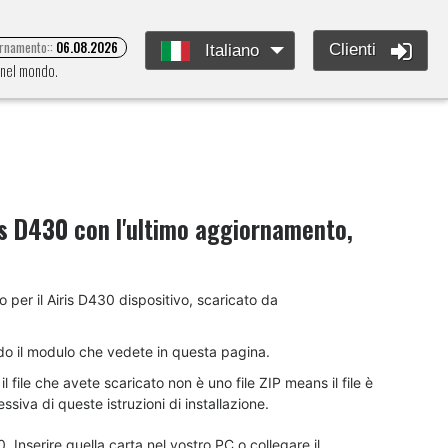
ornamento::
06.08.2026
Clienti
Italiano
e nel mondo.
is D430
con l'ultimo aggiornamento,
to per il Airis D430 dispositivo, scaricato da
do il modulo che vedete in questa pagina.
 file che avete scaricato non è uno file ZIP means il file è
siva di queste istruzioni di installazione.
 Inserire quella carta nel vostro PC o collegare il