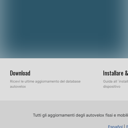
Download
Installare 
Ricevi le ultime aggiornamento del database
Guida all´insta
autovelox
dispositivo
Tutti gli aggiornamenti degli autovelox fissi e mobili
Español
|