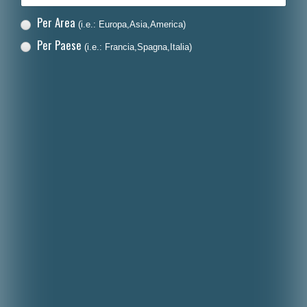
Per Area
(i.e.: Europa,Asia,America)
Per Paese
(i.e.: Francia,Spagna,Italia)