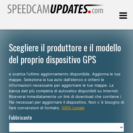
Ultimo aggiornamento::
07.08.2026
Scegliere il produttore e il modello
del proprio dispositivo GPS
Clienti
e scarica l'ultimo aggiornamento disponibile. Aggiorna le tue
SCEGLI LA LINGUA
mappe. Seleziona la tua auto dall'elenco e ottieni le
informazioni necessarie per aggiornare le tue mappe. La
Italiano
banca dati più completa di autovelox disponibili su internet.
Riceverai inmediatamente un link di download che contiene i
English
file necessari per aggiornare il dispositivo. Non c´è bisogno di
fare conversioni di formato.
100% Legale
Español
Fabbricante
Português
Deutsch