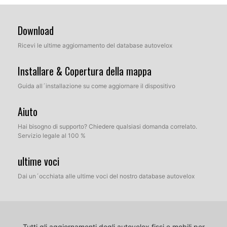
Download
Ricevi le ultime aggiornamento del database autovelox
Installare & Copertura della mappa
Guida all´installazione su come aggiornare il dispositivo
Aiuto
Hai bisogno di supporto? Chiedere qualsiasi domanda correlato.
Servizio legale al 100 %
ultime voci
Dai un´occhiata alle ultime voci del nostro database autovelox
Tutti gli aggiornamenti degli autovelox fissi e mobili per