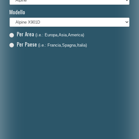
Français
Modello
Polski
Nederlands
Per Area
(i.e.: Europa,Asia,America)
Dansk
Per Paese
(i.e.: Francia,Spagna,Italia)