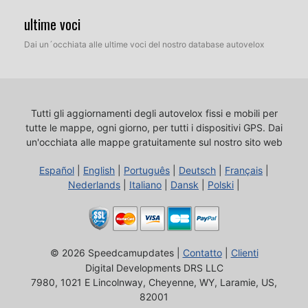
ultime voci
Dai un´occhiata alle ultime voci del nostro database autovelox
Tutti gli aggiornamenti degli autovelox fissi e mobili per
tutte le mappe, ogni giorno, per tutti i dispositivi GPS.
Dai
un'occhiata alle mappe gratuitamente sul nostro sito web
Español
|
English
|
Português
|
Deutsch
|
Français
|
Nederlands
|
Italiano
|
Dansk
|
Polski
|
© 2026 Speedcamupdates |
Contatto
|
Clienti
Digital Developments DRS LLC
7980, 1021 E Lincolnway, Cheyenne, WY, Laramie, US,
82001