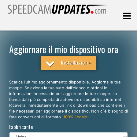
Ultimo aggiornamento::
06.08.2026
Aggiornare il mio dispositivo ora
Clienti
Installazione
SCEGLI LA LINGUA
Scarica l'ultimo aggiornamento disponibile. Aggiorna le tue
mappe. Seleziona la tua auto dall'elenco e ottieni le
Italiano
informazioni necessarie per aggiornare le tue mappe. La
banca dati più completa di autovelox disponibili su internet.
English
Riceverai inmediatamente un link di download che contiene i
file necessari per aggiornare il dispositivo. Non c´è bisogno di
Español
fare conversioni di formato.
100% Legale
Português
Fabbricante
Deutsch