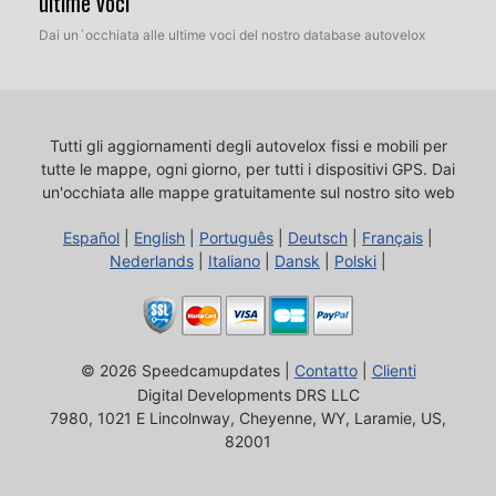
ultime voci
Dai un´occhiata alle ultime voci del nostro database autovelox
Tutti gli aggiornamenti degli autovelox fissi e mobili per
tutte le mappe, ogni giorno, per tutti i dispositivi GPS.
Dai
un'occhiata alle mappe gratuitamente sul nostro sito web
Español
|
English
|
Português
|
Deutsch
|
Français
|
Nederlands
|
Italiano
|
Dansk
|
Polski
|
© 2026 Speedcamupdates |
Contatto
|
Clienti
Digital Developments DRS LLC
7980, 1021 E Lincolnway, Cheyenne, WY, Laramie, US,
82001