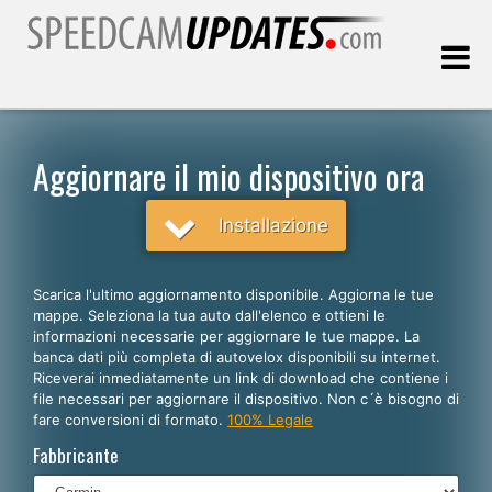
Ultimo aggiornamento::
08.08.2026
Aggiornare il mio dispositivo ora
Clienti
Installazione
SCEGLI LA LINGUA
Scarica l'ultimo aggiornamento disponibile. Aggiorna le tue
mappe. Seleziona la tua auto dall'elenco e ottieni le
Italiano
informazioni necessarie per aggiornare le tue mappe. La
banca dati più completa di autovelox disponibili su internet.
English
Riceverai inmediatamente un link di download che contiene i
file necessari per aggiornare il dispositivo. Non c´è bisogno di
Español
fare conversioni di formato.
100% Legale
Português
Fabbricante
Deutsch