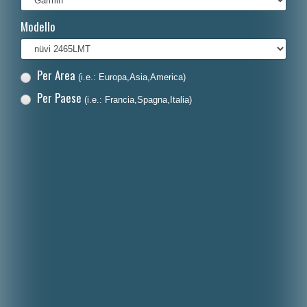
Français
Modello
Polski
Nederlands
Per Area
(i.e.: Europa,Asia,America)
Dansk
Per Paese
(i.e.: Francia,Spagna,Italia)