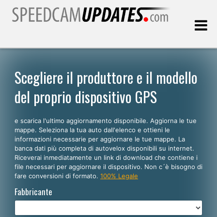
Ultimo aggiornamento::
08.08.2026
Scegliere il produttore e il modello
del proprio dispositivo GPS
Clienti
e scarica l'ultimo aggiornamento disponibile. Aggiorna le tue
SCEGLI LA LINGUA
mappe. Seleziona la tua auto dall'elenco e ottieni le
informazioni necessarie per aggiornare le tue mappe. La
Italiano
banca dati più completa di autovelox disponibili su internet.
Riceverai inmediatamente un link di download che contiene i
English
file necessari per aggiornare il dispositivo. Non c´è bisogno di
fare conversioni di formato.
100% Legale
Español
Fabbricante
Português
Deutsch