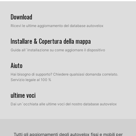
Download
Ricevi le ultime aggiornamento del database autovelox
Installare & Copertura della mappa
Guida all´installazione su come aggiornare il dispositivo
Aiuto
Hai bisogno di supporto? Chiedere qualsiasi domanda correlato.
Servizio legale al 100 %
ultime voci
Dai un´occhiata alle ultime voci del nostro database autovelox
Tutti gli aggiornamenti degli autovelox fissi e mobili per