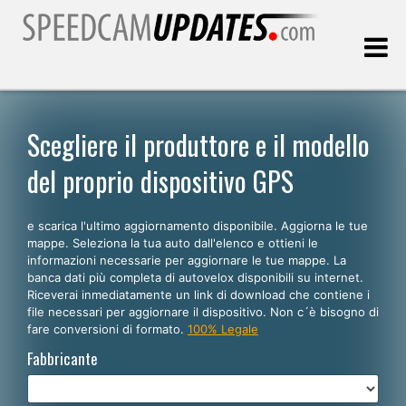
Ultimo aggiornamento::
09.08.2026
Scegliere il produttore e il modello
del proprio dispositivo GPS
Clienti
e scarica l'ultimo aggiornamento disponibile. Aggiorna le tue
SCEGLI LA LINGUA
mappe. Seleziona la tua auto dall'elenco e ottieni le
informazioni necessarie per aggiornare le tue mappe. La
Italiano
banca dati più completa di autovelox disponibili su internet.
Riceverai inmediatamente un link di download che contiene i
English
file necessari per aggiornare il dispositivo. Non c´è bisogno di
fare conversioni di formato.
100% Legale
Español
Fabbricante
Português
Deutsch