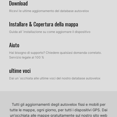
Download
Ricevi le ultime aggiornamento del database autovelox
Installare & Copertura della mappa
Guida all´installazione su come aggiornare il dispositivo
Aiuto
Hai bisogno di supporto? Chiedere qualsiasi domanda correlato.
Servizio legale al 100 %
ultime voci
Dai un´occhiata alle ultime voci del nostro database autovelox
Tutti gli aggiornamenti degli autovelox fissi e mobili per
tutte le mappe, ogni giorno, per tutti i dispositivi GPS.
Dai
un'occhiata alle mappe gratuitamente sul nostro sito web