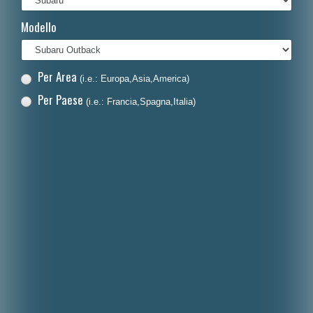
Français
Modello
Polski
Nederlands
Per Area
(i.e.: Europa,Asia,America)
Dansk
Per Paese
(i.e.: Francia,Spagna,Italia)