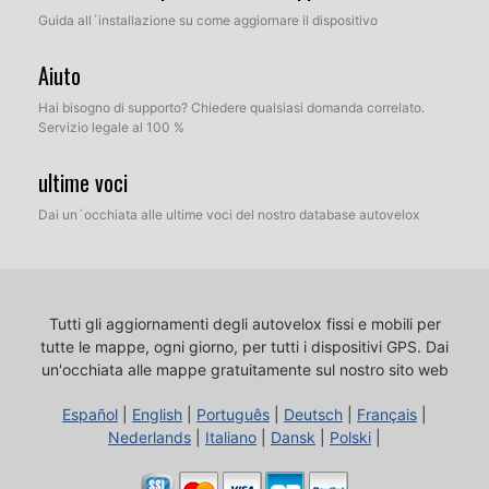
Guida all´installazione su come aggiornare il dispositivo
Aiuto
Hai bisogno di supporto? Chiedere qualsiasi domanda correlato.
Servizio legale al 100 %
ultime voci
Dai un´occhiata alle ultime voci del nostro database autovelox
Tutti gli aggiornamenti degli autovelox fissi e mobili per
tutte le mappe, ogni giorno, per tutti i dispositivi GPS.
Dai
un'occhiata alle mappe gratuitamente sul nostro sito web
Español
|
English
|
Português
|
Deutsch
|
Français
|
Nederlands
|
Italiano
|
Dansk
|
Polski
|