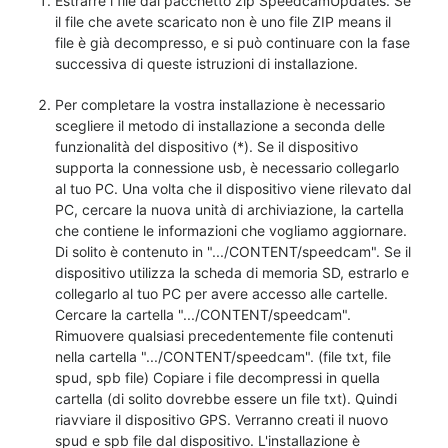
Estrarre i file dal pacchetto zip SpeedcamUpdates. Se
il file che avete scaricato non è uno file ZIP means il
file è già decompresso, e si può continuare con la fase
successiva di queste istruzioni di installazione.
Per completare la vostra installazione è necessario
scegliere il metodo di installazione a seconda delle
funzionalità del dispositivo (*). Se il dispositivo
supporta la connessione usb, è necessario collegarlo
al tuo PC. Una volta che il dispositivo viene rilevato dal
PC, cercare la nuova unità di archiviazione, la cartella
che contiene le informazioni che vogliamo aggiornare.
Di solito è contenuto in ".../CONTENT/speedcam". Se il
dispositivo utilizza la scheda di memoria SD, estrarlo e
collegarlo al tuo PC per avere accesso alle cartelle.
Cercare la cartella ".../CONTENT/speedcam".
Rimuovere qualsiasi precedentemente file contenuti
nella cartella ".../CONTENT/speedcam". (file txt, file
spud, spb file) Copiare i file decompressi in quella
cartella (di solito dovrebbe essere un file txt). Quindi
riavviare il dispositivo GPS. Verranno creati il nuovo
spud e spb file dal dispositivo. L'installazione è