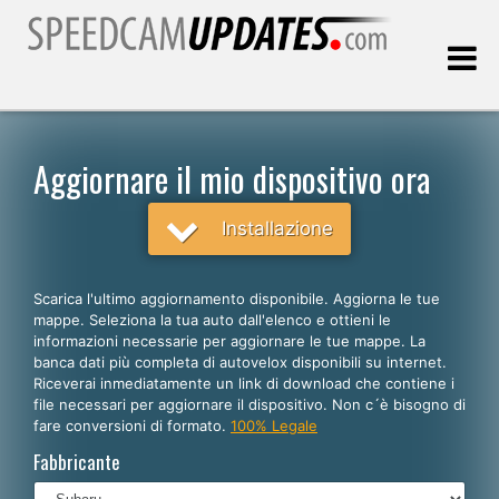
Ultimo aggiornamento::
07.08.2026
Aggiornare il mio dispositivo ora
Clienti
Installazione
SCEGLI LA LINGUA
Scarica l'ultimo aggiornamento disponibile. Aggiorna le tue
mappe. Seleziona la tua auto dall'elenco e ottieni le
Italiano
informazioni necessarie per aggiornare le tue mappe. La
banca dati più completa di autovelox disponibili su internet.
English
Riceverai inmediatamente un link di download che contiene i
file necessari per aggiornare il dispositivo. Non c´è bisogno di
Español
fare conversioni di formato.
100% Legale
Português
Fabbricante
Deutsch