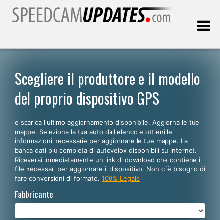
Ultimo aggiornamento::
09.08.2026
Scegliere il produttore e il modello
del proprio dispositivo GPS
Clienti
e scarica l'ultimo aggiornamento disponibile. Aggiorna le tue
SCEGLI LA LINGUA
mappe. Seleziona la tua auto dall'elenco e ottieni le
informazioni necessarie per aggiornare le tue mappe. La
Italiano
banca dati più completa di autovelox disponibili su internet.
Riceverai inmediatamente un link di download che contiene i
English
file necessari per aggiornare il dispositivo. Non c´è bisogno di
fare conversioni di formato.
100% Legale
Español
Fabbricante
Português
Deutsch