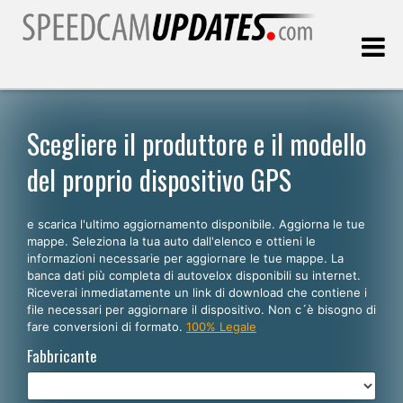
Ultimo aggiornamento::
07.08.2026
Scegliere il produttore e il modello
del proprio dispositivo GPS
Clienti
e scarica l'ultimo aggiornamento disponibile. Aggiorna le tue
SCEGLI LA LINGUA
mappe. Seleziona la tua auto dall'elenco e ottieni le
informazioni necessarie per aggiornare le tue mappe. La
Italiano
banca dati più completa di autovelox disponibili su internet.
Riceverai inmediatamente un link di download che contiene i
English
file necessari per aggiornare il dispositivo. Non c´è bisogno di
fare conversioni di formato.
100% Legale
Español
Fabbricante
Português
Deutsch