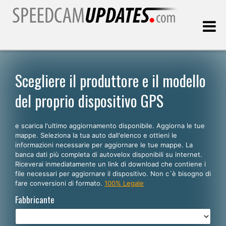
Ultimo aggiornamento::
06.08.2026
Scegliere il produttore e il modello
del proprio dispositivo GPS
Clienti
e scarica l'ultimo aggiornamento disponibile. Aggiorna le tue
SCEGLI LA LINGUA
mappe. Seleziona la tua auto dall'elenco e ottieni le
informazioni necessarie per aggiornare le tue mappe. La
Italiano
banca dati più completa di autovelox disponibili su internet.
Riceverai inmediatamente un link di download che contiene i
English
file necessari per aggiornare il dispositivo. Non c´è bisogno di
fare conversioni di formato.
100% Legale
Español
Fabbricante
Português
Deutsch