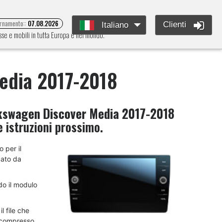
ornamento::
07.08.2026
Clienti
Italiano
se e mobili in tutta Europa e nel mondo.
edia 2017-2018
kswagen Discover Media 2017-2018
 istruzioni prossimo.
o per il
cato da
do il modulo
l file che
decompresso,