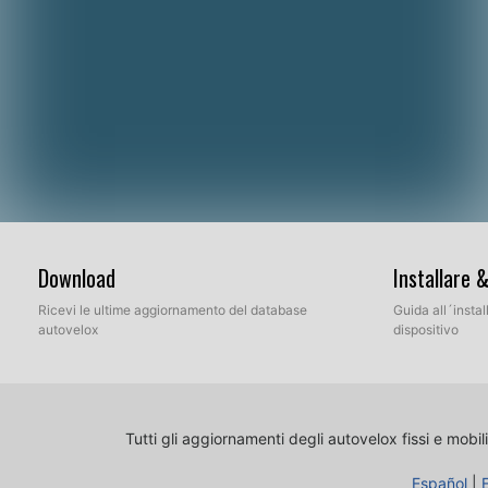
Download
Installare 
Ricevi le ultime aggiornamento del database
Guida all´insta
autovelox
dispositivo
Tutti gli aggiornamenti degli autovelox fissi e mobili
Español
|