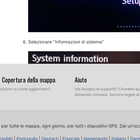
Selezionare "Informazioni di sistema"
& Copertura della mappa
Aiuto
llazione su come aggiornare il
Hai bisogno di supporto? Chiedere qu
domanda correlato. Servizio legale a
 per tutte le mappe, ogni giorno, per tutti i dispositivi GPS.
Dai un'oc
English
|
Português
|
Deutsch
|
Français
|
Nederlands
|
Italiano
|
Dan