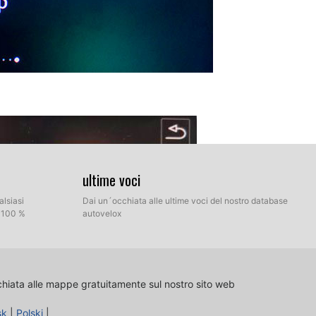
ultime voci
alsiasi
Dai un´occhiata alle ultime voci del nostro database
l 100 %
autovelox
chiata alle mappe gratuitamente sul nostro sito web
sk
|
Polski
|