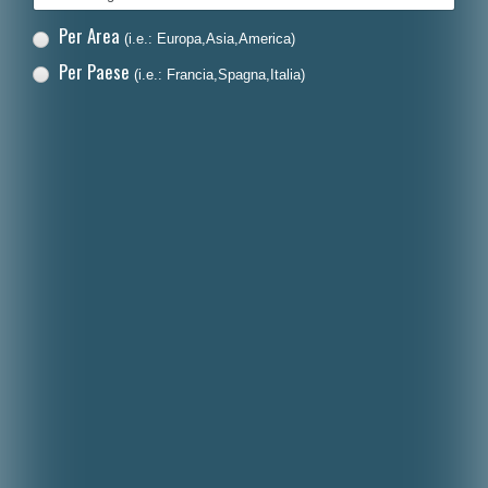
Per Area
(i.e.: Europa,Asia,America)
Per Paese
(i.e.: Francia,Spagna,Italia)