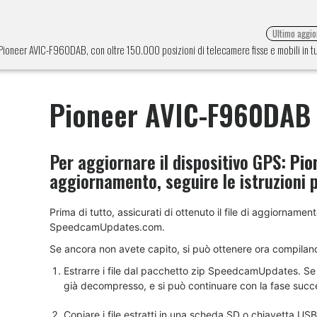
Ultimo aggi
e Pioneer AVIC-F960DAB, con oltre 150.000 posizioni di telecamere fisse e mobili in 
Pioneer AVIC-F960DAB
Per aggiornare il dispositivo GPS:
Pio
aggiornamento, seguire le istruzioni 
Prima di tutto, assicurati di ottenuto il file di aggiornam
SpeedcamUpdates.com.
Se ancora non avete capito, si può ottenere ora compilan
Estrarre i file dal pacchetto zip SpeedcamUpdates. Se il
già decompresso, e si può continuare con la fase succes
Copiare i file estratti in una scheda SD o chiavetta US