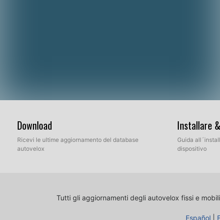
Download
Installare 
Ricevi le ultime aggiornamento del database
Guida all´insta
autovelox
dispositivo
Tutti gli aggiornamenti degli autovelox fissi e mobili
Español
|