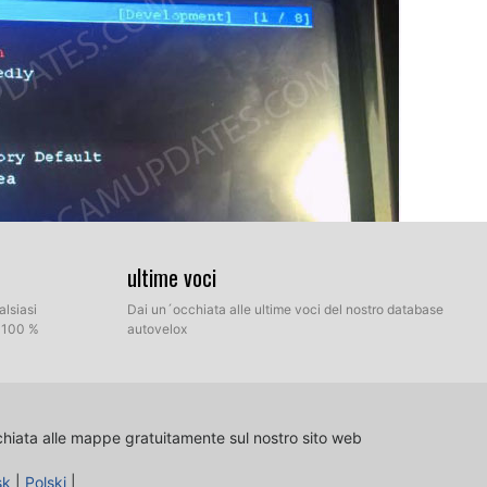
ultime voci
alsiasi
Dai un´occhiata alle ultime voci del nostro database
l 100 %
autovelox
ito è l'opzione numero 4, gli altri potrebbe essere il
ficato prima come il tasto INVIO. Apparirà un nuovo menu.
chiata alle mappe gratuitamente sul nostro sito web
sk
|
Polski
|