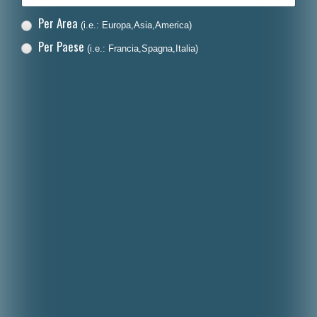
Per Area
(i.e.: Europa,Asia,America)
Per Paese
(i.e.: Francia,Spagna,Italia)