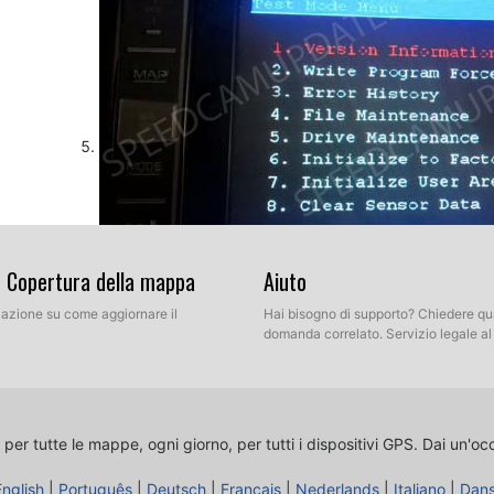
& Copertura della mappa
Aiuto
llazione su come aggiornare il
Hai bisogno di supporto? Chiedere qu
domanda correlato. Servizio legale a
Quindi, selezionare l'opzione di File Maintenance. Di sol
numero 11. Ora premere il pulsante che abbiamo identi
 per tutte le mappe, ogni giorno, per tutti i dispositivi GPS.
Dai un'oc
English
|
Português
|
Deutsch
|
Français
|
Nederlands
|
Italiano
|
Dan