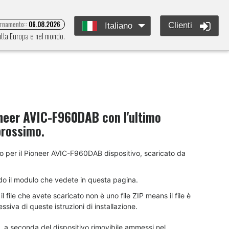
ornamento::
06.08.2026
Clienti
Italiano
tutta Europa e nel mondo.
neer AVIC-F960DAB
con l'ultimo
prossimo.
ento per il Pioneer AVIC-F960DAB dispositivo, scaricato da
do il modulo che vedete in questa pagina.
 file che avete scaricato non è uno file ZIP means il file è
siva di queste istruzioni di installazione.
B, a seconda del dispositivo rimovibile ammessi nel