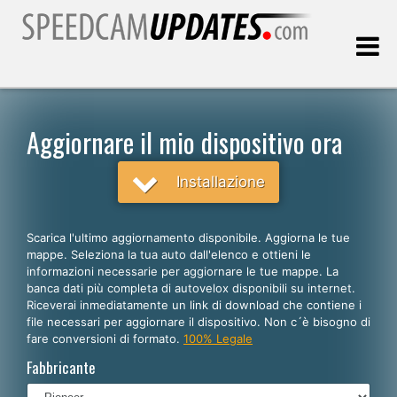
Ultimo aggiornamento::
08.08.2026
Aggiornare il mio dispositivo ora
Clienti
Installazione
SCEGLI LA LINGUA
Scarica l'ultimo aggiornamento disponibile. Aggiorna le tue
mappe. Seleziona la tua auto dall'elenco e ottieni le
Italiano
informazioni necessarie per aggiornare le tue mappe. La
banca dati più completa di autovelox disponibili su internet.
English
Riceverai inmediatamente un link di download che contiene i
file necessari per aggiornare il dispositivo. Non c´è bisogno di
Español
fare conversioni di formato.
100% Legale
Português
Fabbricante
Deutsch