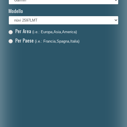
Français
Modello
Polski
Nederlands
Per Area
(i.e.: Europa,Asia,America)
Dansk
Per Paese
(i.e.: Francia,Spagna,Italia)