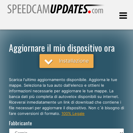
Ultimo aggiornamento::
10.08.2026
Aggiornare il mio dispositivo ora
Clienti
Installazione
SCEGLI LA LINGUA
Scarica l'ultimo aggiornamento disponibile. Aggiorna le tue
mappe. Seleziona la tua auto dall'elenco e ottieni le
Italiano
informazioni necessarie per aggiornare le tue mappe. La
banca dati più completa di autovelox disponibili su internet.
English
Riceverai inmediatamente un link di download che contiene i
file necessari per aggiornare il dispositivo. Non c´è bisogno di
Español
fare conversioni di formato.
100% Legale
Português
Fabbricante
Deutsch