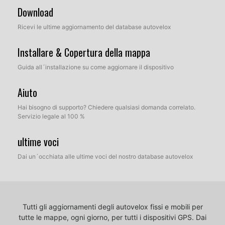
Download
Ricevi le ultime aggiornamento del database autovelox
Installare & Copertura della mappa
Guida all´installazione su come aggiornare il dispositivo
Aiuto
Hai bisogno di supporto? Chiedere qualsiasi domanda correlato.
Servizio legale al 100 %
ultime voci
Dai un´occhiata alle ultime voci del nostro database autovelox
Tutti gli aggiornamenti degli autovelox fissi e mobili per
tutte le mappe, ogni giorno, per tutti i dispositivi GPS.
Dai