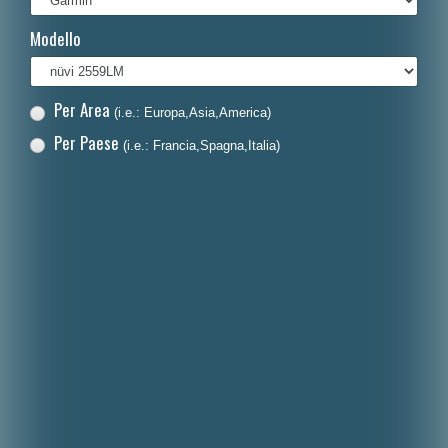
Français
Modello
Polski
Nederlands
Per Area
(i.e.: Europa,Asia,America)
Dansk
Per Paese
(i.e.: Francia,Spagna,Italia)