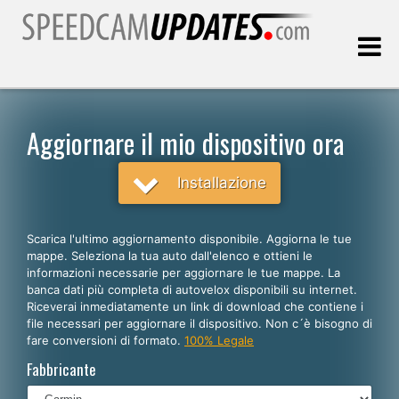
Ultimo aggiornamento::
09.08.2026
Aggiornare il mio dispositivo ora
Clienti
Installazione
SCEGLI LA LINGUA
Scarica l'ultimo aggiornamento disponibile. Aggiorna le tue
mappe. Seleziona la tua auto dall'elenco e ottieni le
Italiano
informazioni necessarie per aggiornare le tue mappe. La
banca dati più completa di autovelox disponibili su internet.
English
Riceverai inmediatamente un link di download che contiene i
file necessari per aggiornare il dispositivo. Non c´è bisogno di
Español
fare conversioni di formato.
100% Legale
Português
Fabbricante
Deutsch