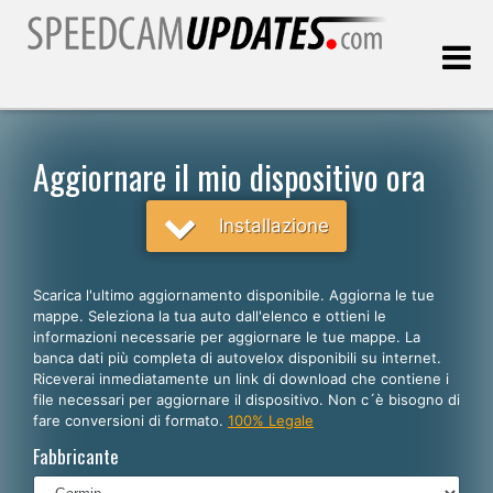
Ultimo aggiornamento::
06.08.2026
Aggiornare il mio dispositivo ora
Clienti
Installazione
SCEGLI LA LINGUA
Scarica l'ultimo aggiornamento disponibile. Aggiorna le tue
mappe. Seleziona la tua auto dall'elenco e ottieni le
Italiano
informazioni necessarie per aggiornare le tue mappe. La
banca dati più completa di autovelox disponibili su internet.
English
Riceverai inmediatamente un link di download che contiene i
file necessari per aggiornare il dispositivo. Non c´è bisogno di
Español
fare conversioni di formato.
100% Legale
Português
Fabbricante
Deutsch