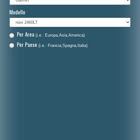
Français
Modello
Polski
Nederlands
Per Area
(i.e.: Europa,Asia,America)
Dansk
Per Paese
(i.e.: Francia,Spagna,Italia)