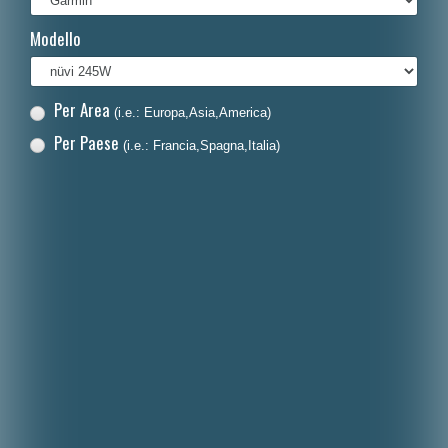
Français
Modello
Polski
Nederlands
Per Area
(i.e.: Europa,Asia,America)
Dansk
Per Paese
(i.e.: Francia,Spagna,Italia)