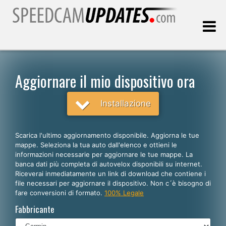
Ultimo aggiornamento::
06.08.2026
Aggiornare il mio dispositivo ora
Clienti
Installazione
SCEGLI LA LINGUA
Scarica l'ultimo aggiornamento disponibile. Aggiorna le tue
mappe. Seleziona la tua auto dall'elenco e ottieni le
Italiano
informazioni necessarie per aggiornare le tue mappe. La
banca dati più completa di autovelox disponibili su internet.
English
Riceverai inmediatamente un link di download che contiene i
file necessari per aggiornare il dispositivo. Non c´è bisogno di
Español
fare conversioni di formato.
100% Legale
Português
Fabbricante
Deutsch