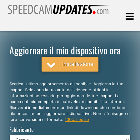
Ultimo aggiornamento::
06.08.2026
Aggiornare il mio dispositivo ora
Clienti
Installazione
SCEGLI LA LINGUA
Scarica l'ultimo aggiornamento disponibile. Aggiorna le tue
mappe. Seleziona la tua auto dall'elenco e ottieni le
Italiano
informazioni necessarie per aggiornare le tue mappe. La
banca dati più completa di autovelox disponibili su internet.
English
Riceverai inmediatamente un link di download che contiene i
file necessari per aggiornare il dispositivo. Non c´è bisogno di
Español
fare conversioni di formato.
100% Legale
Português
Fabbricante
Deutsch