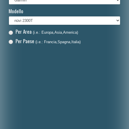
Français
Modello
Polski
Nederlands
Per Area
(i.e.: Europa,Asia,America)
Dansk
Per Paese
(i.e.: Francia,Spagna,Italia)