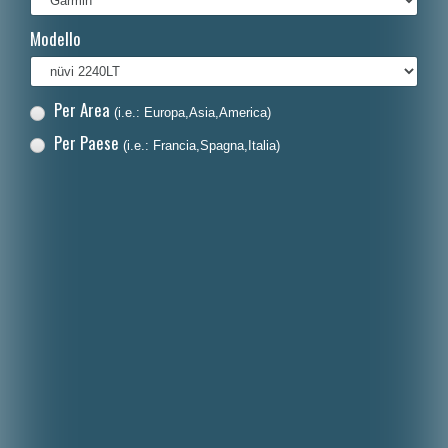
Français
Modello
Polski
Nederlands
Per Area
(i.e.: Europa,Asia,America)
Dansk
Per Paese
(i.e.: Francia,Spagna,Italia)