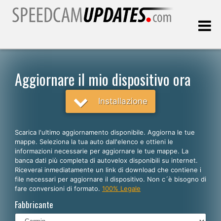
Ultimo aggiornamento::
07.08.2026
Aggiornare il mio dispositivo ora
Clienti
Installazione
SCEGLI LA LINGUA
Scarica l'ultimo aggiornamento disponibile. Aggiorna le tue
mappe. Seleziona la tua auto dall'elenco e ottieni le
Italiano
informazioni necessarie per aggiornare le tue mappe. La
banca dati più completa di autovelox disponibili su internet.
English
Riceverai inmediatamente un link di download che contiene i
file necessari per aggiornare il dispositivo. Non c´è bisogno di
Español
fare conversioni di formato.
100% Legale
Português
Fabbricante
Deutsch