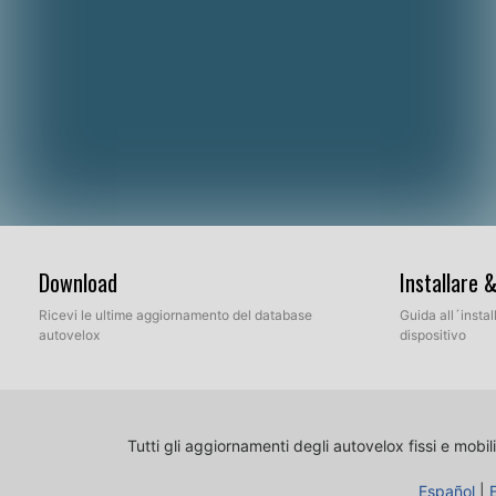
Download
Installare 
Ricevi le ultime aggiornamento del database
Guida all´insta
autovelox
dispositivo
Tutti gli aggiornamenti degli autovelox fissi e mobili
Español
|