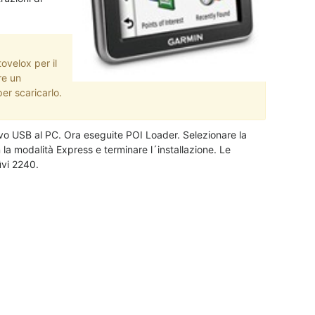
ovelox per il
re un
er scaricarlo.
avo USB al PC. Ora eseguite POI Loader. Selezionare la
n la modalità Express e terminare l´installazione. Le
üvi 2240.