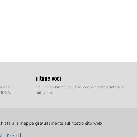
ultime voci
alsiasi
Dai un´occhiata alle ultime voci del nostro database
l 100 %
autovelox
la di destinazione sul vostro hard disk che contiene i file
tra la modalità Express e la modalità manuale.
chiata alle mappe gratuitamente sul nostro sito web
sk
|
Polski
|