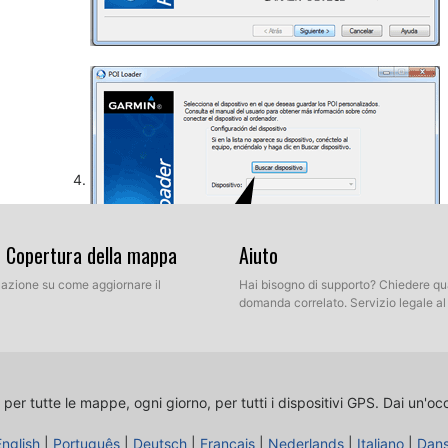
& Copertura della mappa
Aiuto
llazione su come aggiornare il
Hai bisogno di supporto? Chiedere qu
domanda correlato. Servizio legale a
Così, come spiegato in precedenza, selezionare la cartel
decompressi del nostro database. Ora si può scegliere 
Selezionare Modalità Espressa.
 per tutte le mappe, ogni giorno, per tutti i dispositivi GPS.
Dai un'oc
English
|
Português
|
Deutsch
|
Français
|
Nederlands
|
Italiano
|
Dan