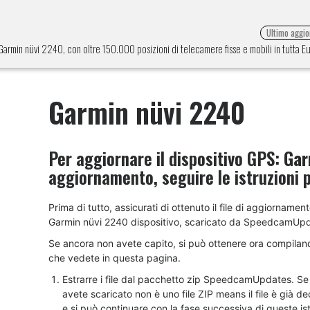
Ultimo aggi
e Garmin nüvi 2240, con oltre 150.000 posizioni di telecamere fisse e mobili in tutta 
Garmin nüvi 2240
Per aggiornare il dispositivo GPS:
Gar
aggiornamento, seguire le istruzioni 
Prima di tutto, assicurati di ottenuto il file di aggiornament
Garmin nüvi 2240 dispositivo, scaricato da SpeedcamUp
Se ancora non avete capito, si può ottenere ora compilan
che vedete in questa pagina.
Estrarre i file dal pacchetto zip SpeedcamUpdates. Se i
avete scaricato non è uno file ZIP means il file è già 
e si può continuare con la fase successiva di queste ist