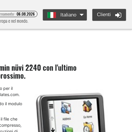
ornamento::
06.08.2026
Clienti
Italiano
Europa e nel mondo.
min nüvi 2240
con l'ultimo
prossimo.
o per il
dates.com.
do il modulo
l file che
decompresso,
ruzioni di