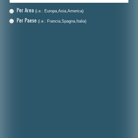
Per Area
(i.e.: Europa,Asia,America)
Per Paese
(i.e.: Francia,Spagna,Italia)