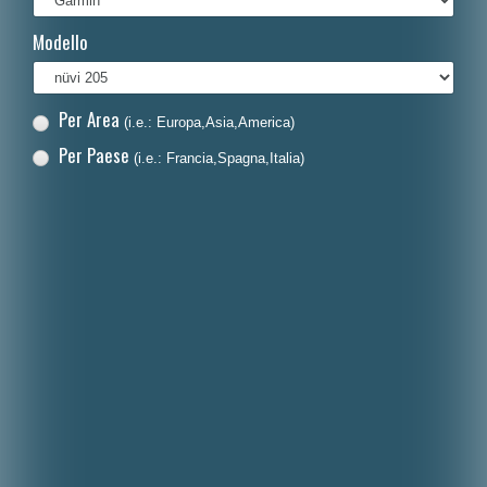
Français
Modello
Polski
Nederlands
Per Area
(i.e.: Europa,Asia,America)
Dansk
Per Paese
(i.e.: Francia,Spagna,Italia)