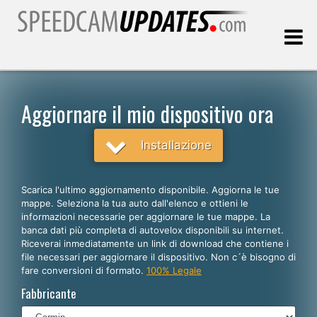
Ultimo aggiornamento::
07.08.2026
Aggiornare il mio dispositivo ora
Clienti
Installazione
SCEGLI LA LINGUA
Scarica l'ultimo aggiornamento disponibile. Aggiorna le tue
mappe. Seleziona la tua auto dall'elenco e ottieni le
Italiano
informazioni necessarie per aggiornare le tue mappe. La
banca dati più completa di autovelox disponibili su internet.
English
Riceverai inmediatamente un link di download che contiene i
file necessari per aggiornare il dispositivo. Non c´è bisogno di
Español
fare conversioni di formato.
100% Legale
Português
Fabbricante
Deutsch