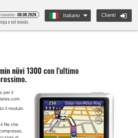
ornamento::
08.08.2026
Clienti
Italiano
Europa e nel mondo.
min nüvi 1300
con l'ultimo
prossimo.
o per il
dates.com.
do il modulo
l file che
decompresso,
ruzioni di