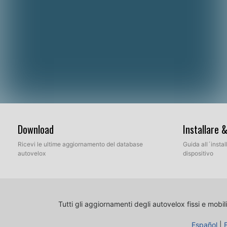
Download
Installare 
Ricevi le ultime aggiornamento del database
Guida all´insta
autovelox
dispositivo
Tutti gli aggiornamenti degli autovelox fissi e mobili
Español
|