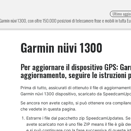
Ultimo aggi
 Garmin nüvi 1300, con oltre 150.000 posizioni di telecamere fisse e mobili in tutta 
Garmin nüvi 1300
Per aggiornare il dispositivo GPS:
Gar
aggiornamento, seguire le istruzioni 
Prima di tutto, assicurati di ottenuto il file di aggiornament
Garmin nüvi 1300 dispositivo, scaricato da SpeedcamUp
Se ancora non avete capito, si può ottenere ora compilan
che vedete in questa pagina.
Estrarre i file dal pacchetto zip SpeedcamUpdates. Se i
avete scaricato non è uno file ZIP means il file è già 
e si può continuare con la fase successiva di queste ist