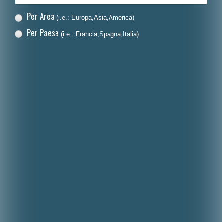
Per Area
(i.e.: Europa,Asia,America)
Per Paese
(i.e.: Francia,Spagna,Italia)