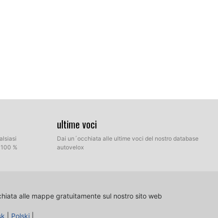
ultime voci
alsiasi
Dai un´occhiata alle ultime voci del nostro database
l 100 %
autovelox
la di destinazione sul vostro hard disk che contiene i file
tra la modalità Express e la modalità manuale.
chiata alle mappe gratuitamente sul nostro sito web
sk
|
Polski
|