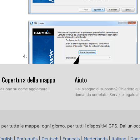
& Copertura della mappa
Aiuto
llazione su come aggiornare il
Hai bisogno di supporto? Chiedere qu
domanda correlato. Servizio legale a
Così, come spiegato in precedenza, selezionare la cartel
decompressi del nostro database. Ora si può scegliere 
Selezionare Modalità Espressa.
 per tutte le mappe, ogni giorno, per tutti i dispositivi GPS.
Dai un'oc
English
|
Português
|
Deutsch
|
Français
|
Nederlands
|
Italiano
|
Dan