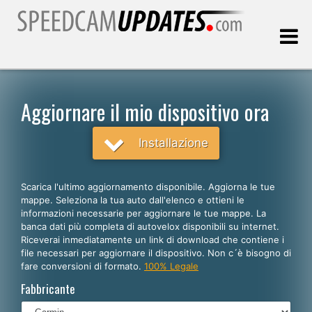
Ultimo aggiornamento::
06.08.2026
Aggiornare il mio dispositivo ora
Clienti
Installazione
SCEGLI LA LINGUA
Scarica l'ultimo aggiornamento disponibile. Aggiorna le tue
mappe. Seleziona la tua auto dall'elenco e ottieni le
Italiano
informazioni necessarie per aggiornare le tue mappe. La
banca dati più completa di autovelox disponibili su internet.
English
Riceverai inmediatamente un link di download che contiene i
file necessari per aggiornare il dispositivo. Non c´è bisogno di
Español
fare conversioni di formato.
100% Legale
Português
Fabbricante
Deutsch