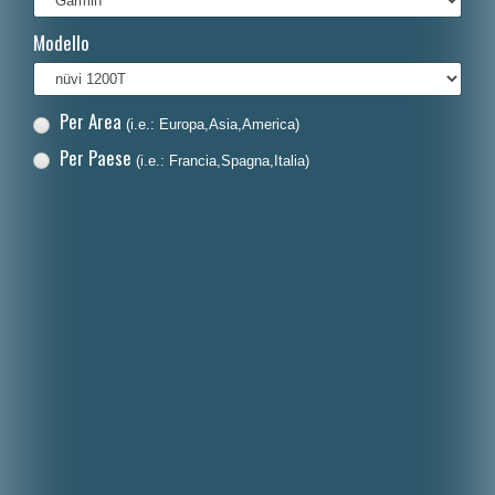
Français
Modello
Polski
Nederlands
Per Area
(i.e.: Europa,Asia,America)
Dansk
Per Paese
(i.e.: Francia,Spagna,Italia)