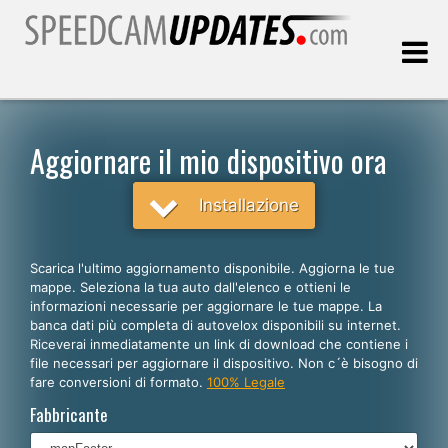
Ultimo aggiornamento::
07.08.2026
Aggiornare il mio dispositivo ora
Clienti
Installazione
SCEGLI LA LINGUA
Scarica l'ultimo aggiornamento disponibile. Aggiorna le tue
mappe. Seleziona la tua auto dall'elenco e ottieni le
Italiano
informazioni necessarie per aggiornare le tue mappe. La
banca dati più completa di autovelox disponibili su internet.
English
Riceverai inmediatamente un link di download che contiene i
file necessari per aggiornare il dispositivo. Non c´è bisogno di
Español
fare conversioni di formato.
100% Legale
Português
Fabbricante
Deutsch