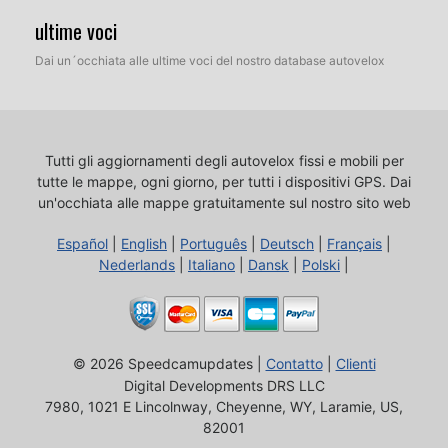
ultime voci
Dai un´occhiata alle ultime voci del nostro database autovelox
Tutti gli aggiornamenti degli autovelox fissi e mobili per
tutte le mappe, ogni giorno, per tutti i dispositivi GPS.
Dai
un'occhiata alle mappe gratuitamente sul nostro sito web
Español
|
English
|
Português
|
Deutsch
|
Français
|
Nederlands
|
Italiano
|
Dansk
|
Polski
|
© 2026 Speedcamupdates |
Contatto
|
Clienti
Digital Developments DRS LLC
7980, 1021 E Lincolnway, Cheyenne, WY, Laramie, US,
82001