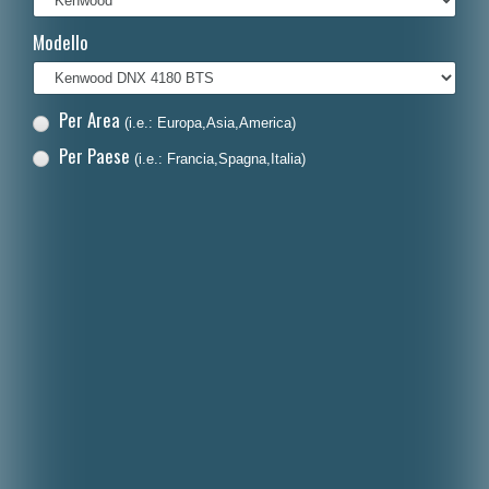
Français
Modello
Polski
Nederlands
Per Area
(i.e.: Europa,Asia,America)
Dansk
Per Paese
(i.e.: Francia,Spagna,Italia)