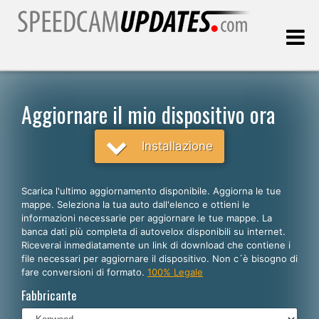
Ultimo aggiornamento::
06.08.2026
Aggiornare il mio dispositivo ora
Clienti
Installazione
SCEGLI LA LINGUA
Scarica l'ultimo aggiornamento disponibile. Aggiorna le tue
mappe. Seleziona la tua auto dall'elenco e ottieni le
Italiano
informazioni necessarie per aggiornare le tue mappe. La
banca dati più completa di autovelox disponibili su internet.
English
Riceverai inmediatamente un link di download che contiene i
file necessari per aggiornare il dispositivo. Non c´è bisogno di
Español
fare conversioni di formato.
100% Legale
Português
Fabbricante
Deutsch