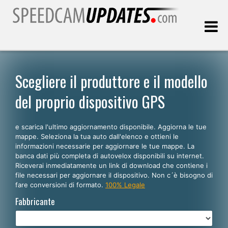
Ultimo aggiornamento::
09.08.2026
Scegliere il produttore e il modello
del proprio dispositivo GPS
Clienti
e scarica l'ultimo aggiornamento disponibile. Aggiorna le tue
SCEGLI LA LINGUA
mappe. Seleziona la tua auto dall'elenco e ottieni le
informazioni necessarie per aggiornare le tue mappe. La
Italiano
banca dati più completa di autovelox disponibili su internet.
Riceverai inmediatamente un link di download che contiene i
English
file necessari per aggiornare il dispositivo. Non c´è bisogno di
fare conversioni di formato.
100% Legale
Español
Fabbricante
Português
Deutsch