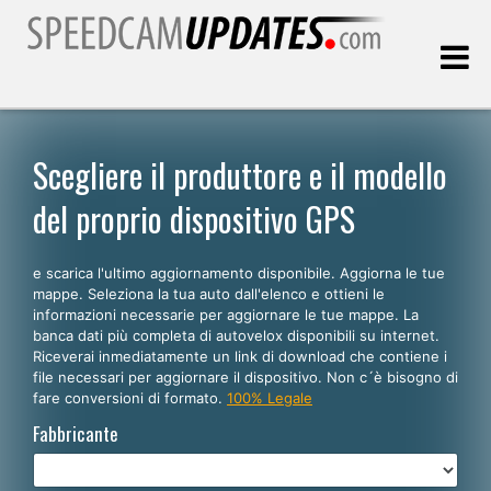
Ultimo aggiornamento::
08.08.2026
Scegliere il produttore e il modello
del proprio dispositivo GPS
Clienti
e scarica l'ultimo aggiornamento disponibile. Aggiorna le tue
SCEGLI LA LINGUA
mappe. Seleziona la tua auto dall'elenco e ottieni le
informazioni necessarie per aggiornare le tue mappe. La
Italiano
banca dati più completa di autovelox disponibili su internet.
Riceverai inmediatamente un link di download che contiene i
English
file necessari per aggiornare il dispositivo. Non c´è bisogno di
fare conversioni di formato.
100% Legale
Español
Fabbricante
Português
Deutsch