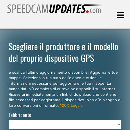
Ultimo aggiornamento::
07.08.2026
Scegliere il produttore e il modello
del proprio dispositivo GPS
Clienti
e scarica l'ultimo aggiornamento disponibile. Aggiorna le tue
SCEGLI LA LINGUA
mappe. Seleziona la tua auto dall'elenco e ottieni le
informazioni necessarie per aggiornare le tue mappe. La
Italiano
banca dati più completa di autovelox disponibili su internet.
Riceverai inmediatamente un link di download che contiene i
English
file necessari per aggiornare il dispositivo. Non c´è bisogno di
fare conversioni di formato.
100% Legale
Español
Fabbricante
Português
Deutsch