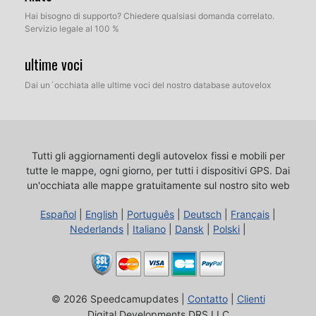
Hai bisogno di supporto? Chiedere qualsiasi domanda correlato.
Servizio legale al 100 %
ultime voci
Dai un´occhiata alle ultime voci del nostro database autovelox
Tutti gli aggiornamenti degli autovelox fissi e mobili per
tutte le mappe, ogni giorno, per tutti i dispositivi GPS.
Dai
un'occhiata alle mappe gratuitamente sul nostro sito web
Español
|
English
|
Português
|
Deutsch
|
Français
|
Nederlands
|
Italiano
|
Dansk
|
Polski
|
© 2026 Speedcamupdates |
Contatto
|
Clienti
Digital Developments DRS LLC