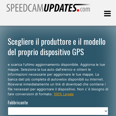
Ultimo aggiornamento::
08.08.2026
Scegliere il produttore e il modello
del proprio dispositivo GPS
Clienti
e scarica l'ultimo aggiornamento disponibile. Aggiorna le tue
SCEGLI LA LINGUA
mappe. Seleziona la tua auto dall'elenco e ottieni le
informazioni necessarie per aggiornare le tue mappe. La
Italiano
banca dati più completa di autovelox disponibili su internet.
Riceverai inmediatamente un link di download che contiene i
English
file necessari per aggiornare il dispositivo. Non c´è bisogno di
fare conversioni di formato.
100% Legale
Español
Fabbricante
Português
Deutsch