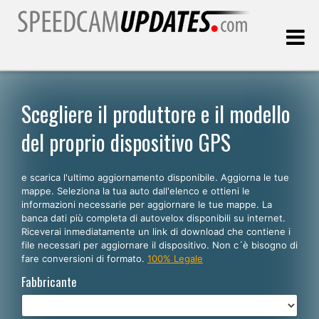
Ultimo aggiornamento::
07.08.2026
Scegliere il produttore e il modello
del proprio dispositivo GPS
Clienti
e scarica l'ultimo aggiornamento disponibile. Aggiorna le tue
SCEGLI LA LINGUA
mappe. Seleziona la tua auto dall'elenco e ottieni le
informazioni necessarie per aggiornare le tue mappe. La
Italiano
banca dati più completa di autovelox disponibili su internet.
Riceverai inmediatamente un link di download che contiene i
English
file necessari per aggiornare il dispositivo. Non c´è bisogno di
fare conversioni di formato.
100% Legale
Español
Fabbricante
Português
Deutsch