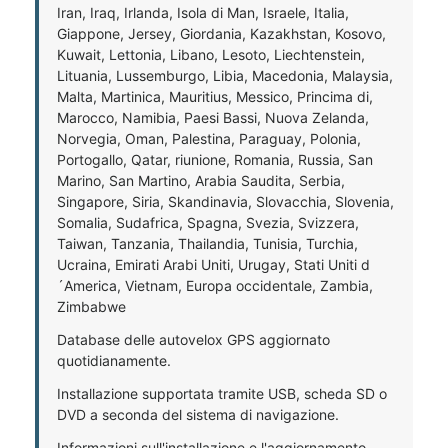
Iran, Iraq, Irlanda, Isola di Man, Israele, Italia,
Giappone, Jersey, Giordania, Kazakhstan, Kosovo,
Kuwait, Lettonia, Libano, Lesoto, Liechtenstein,
Lituania, Lussemburgo, Libia, Macedonia, Malaysia,
Malta, Martinica, Mauritius, Messico, Princima di,
Marocco, Namibia, Paesi Bassi, Nuova Zelanda,
Norvegia, Oman, Palestina, Paraguay, Polonia,
Portogallo, Qatar, riunione, Romania, Russia, San
Marino, San Martino, Arabia Saudita, Serbia,
Singapore, Siria, Skandinavia, Slovacchia, Slovenia,
Somalia, Sudafrica, Spagna, Svezia, Svizzera,
Taiwan, Tanzania, Thailandia, Tunisia, Turchia,
Ucraina, Emirati Arabi Uniti, Urugay, Stati Uniti d
´America, Vietnam, Europa occidentale, Zambia,
Zimbabwe
Database delle autovelox GPS aggiornato
quotidianamente.
Installazione supportata tramite USB, scheda SD o
DVD a seconda del sistema di navigazione.
Informazioni sull'installazione e l'aggiornamento