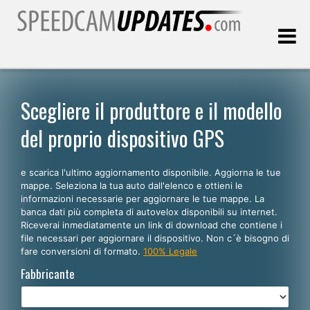
Ultimo aggiornamento::
07.08.2026
Scegliere il produttore e il modello
del proprio dispositivo GPS
Clienti
e scarica l'ultimo aggiornamento disponibile. Aggiorna le tue
SCEGLI LA LINGUA
mappe. Seleziona la tua auto dall'elenco e ottieni le
informazioni necessarie per aggiornare le tue mappe. La
Italiano
banca dati più completa di autovelox disponibili su internet.
Riceverai inmediatamente un link di download che contiene i
English
file necessari per aggiornare il dispositivo. Non c´è bisogno di
fare conversioni di formato.
100% Legale
Español
Fabbricante
Português
Deutsch