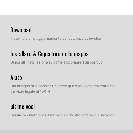
Download
Ricevi le ultime aggiornamento del database autovelox
Installare & Copertura della mappa
Guida all´installazione su come aggiornare il dispositivo
Aiuto
Hai bisogno di supporto? Chiedere qualsiasi domanda correlato.
Servizio legale al 100 %
ultime voci
Dai un´occhiata alle ultime voci del nostro database autovelox