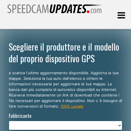
Ultimo aggiornamento::
06.08.2026
Scegliere il produttore e il modello
del proprio dispositivo GPS
Clienti
e scarica l'ultimo aggiornamento disponibile. Aggiorna le tue
SCEGLI LA LINGUA
mappe. Seleziona la tua auto dall'elenco e ottieni le
informazioni necessarie per aggiornare le tue mappe. La
Italiano
banca dati più completa di autovelox disponibili su internet.
Riceverai inmediatamente un link di download che contiene i
English
file necessari per aggiornare il dispositivo. Non c´è bisogno di
fare conversioni di formato.
100% Legale
Español
Fabbricante
Português
Deutsch