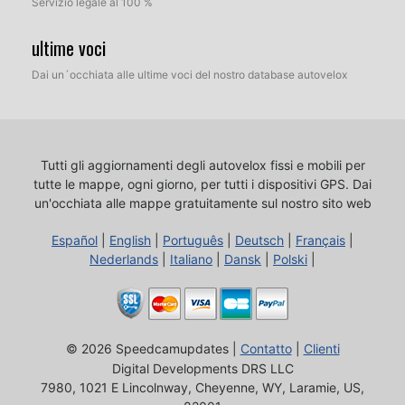
Servizio legale al 100 %
ultime voci
Dai un´occhiata alle ultime voci del nostro database autovelox
Tutti gli aggiornamenti degli autovelox fissi e mobili per
tutte le mappe, ogni giorno, per tutti i dispositivi GPS.
Dai
un'occhiata alle mappe gratuitamente sul nostro sito web
Español
|
English
|
Português
|
Deutsch
|
Français
|
Nederlands
|
Italiano
|
Dansk
|
Polski
|
© 2026 Speedcamupdates |
Contatto
|
Clienti
Digital Developments DRS LLC
7980, 1021 E Lincolnway, Cheyenne, WY, Laramie, US,