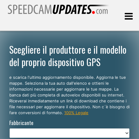
Ultimo aggiornamento::
08.08.2026
Scegliere il produttore e il modello
del proprio dispositivo GPS
Clienti
e scarica l'ultimo aggiornamento disponibile. Aggiorna le tue
SCEGLI LA LINGUA
mappe. Seleziona la tua auto dall'elenco e ottieni le
informazioni necessarie per aggiornare le tue mappe. La
Italiano
banca dati più completa di autovelox disponibili su internet.
Riceverai inmediatamente un link di download che contiene i
English
file necessari per aggiornare il dispositivo. Non c´è bisogno di
fare conversioni di formato.
100% Legale
Español
Fabbricante
Português
Deutsch