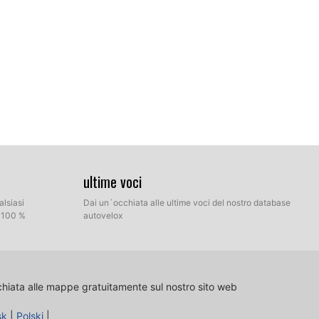
ultime voci
alsiasi
Dai un´occhiata alle ultime voci del nostro database
l 100 %
autovelox
chiata alle mappe gratuitamente sul nostro sito web
sk
|
Polski
|