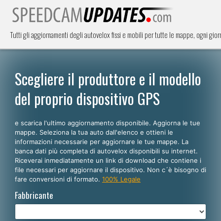
Tutti gli aggiornamenti degli autovelox fissi e mobili per tutte le mappe, ogni giorno
Scegliere il produttore e il modello
del proprio dispositivo GPS
e scarica l'ultimo aggiornamento disponibile. Aggiorna le tue
mappe. Seleziona la tua auto dall'elenco e ottieni le
informazioni necessarie per aggiornare le tue mappe. La
banca dati più completa di autovelox disponibili su internet.
Riceverai inmediatamente un link di download che contiene i
file necessari per aggiornare il dispositivo. Non c´è bisogno di
fare conversioni di formato.
100% Legale
Fabbricante