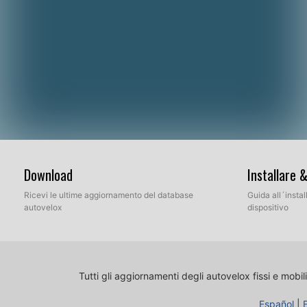
Download
Installare 
Ricevi le ultime aggiornamento del database
Guida all´insta
autovelox
dispositivo
Tutti gli aggiornamenti degli autovelox fissi e mobili
Español
|