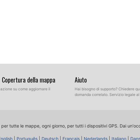
& Copertura della mappa
Aiuto
llazione su come aggiornare il
Hai bisogno di supporto? Chiedere qu
domanda correlato. Servizio legale a
 per tutte le mappe, ogni giorno, per tutti i dispositivi GPS.
Dai un'oc
English
|
Português
|
Deutsch
|
Français
|
Nederlands
|
Italiano
|
Dan