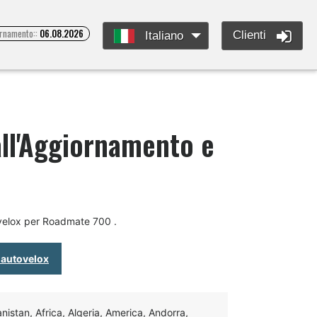
ornamento::
06.08.2026
Clienti
Italiano
ll'Aggiornamento e
ovelox per Roadmate 700 .
 autovelox
istan, Africa, Algeria, America, Andorra,