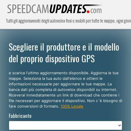
Tutti gli aggiornamenti degli autovelox fissi e mobili per tutte le mappe, ogni giorno
Scegliere il produttore e il modello
del proprio dispositivo GPS
e scarica l'ultimo aggiornamento disponibile. Aggiorna le tue
mappe. Seleziona la tua auto dall'elenco e ottieni le
informazioni necessarie per aggiornare le tue mappe. La
banca dati più completa di autovelox disponibili su internet.
Riceverai inmediatamente un link di download che contiene i
file necessari per aggiornare il dispositivo. Non c´è bisogno di
fare conversioni di formato.
100% Legale
Fabbricante