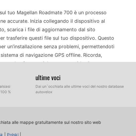
ox sul tuo Magellan Roadmate 700 è un processo
e accurate. Inizia collegando il dispositivo al
, scarica i file di aggiornamento dal sito
er trasferire questi file sul tuo dispositivo. Questo
r un’installazione senza problemi, permettendoti
 sistema di navigazione GPS offline. Ricorda,
autovelox è essenziale per una guida sicura,
evati controlli del traffico.
ultime voci
alsiasi
Dai un´occhiata alle ultime voci del nostro database
 significa sfruttare al massimo le sue capacità di
l 100 %
autovelox
elle autovelox, puoi affidarti con sicurezza al tuo
nte la guida. Il dispositivo fornisce informazioni
delle telecamere, aiutandoti a rimanere informato ed
chiata alle mappe gratuitamente sul nostro sito web
l’Europa o qualsiasi altra regione, gli avvisi
io permettendoti di concentrarti sulla strada
sk
|
Polski
|