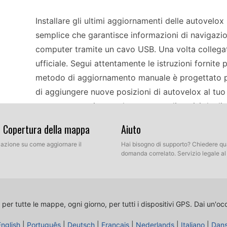
Installare gli ultimi aggiornamenti delle autovel
semplice che garantisce informazioni di navigazion
computer tramite un cavo USB. Una volta collegato
ufficiale. Segui attentamente le istruzioni fornite p
metodo di aggiornamento manuale è progettato pe
di aggiungere nuove posizioni di autovelox al tuo
mantenere aggiornate le mappe e gli avvisi degli 
soprattutto se viaggi frequentemente in aree con el
& Copertura della mappa
Aiuto
llazione su come aggiornare il
Hai bisogno di supporto? Chiedere qu
Utilizzare efficacemente il Magellan Roadmate 700
domanda correlato. Servizio legale a
navigazione offline. Dopo aver aggiornato i dati d
dispositivo per ricevere avvisi in tempo reale dura
essenziali sui limiti di velocità e sulle posizioni 
 per tutte le mappe, ogni giorno, per tutti i dispositivi GPS.
Dai un'oc
evitare potenziali multe. Mentre navighi attraverso 
English
|
Português
aggiornati delle autovelox migliorano il tuo viagg
|
Deutsch
|
Français
|
Nederlands
|
Italiano
|
Dan