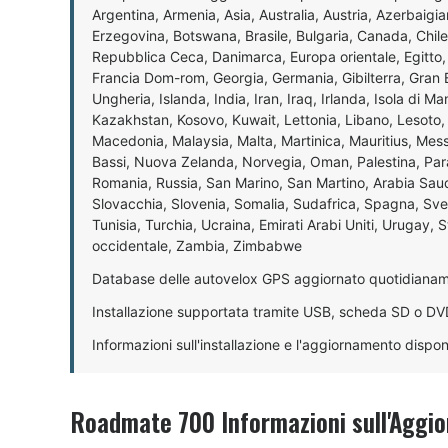
Argentina, Armenia, Asia, Australia, Austria, Azerbaigian
Erzegovina, Botswana, Brasile, Bulgaria, Canada, Chile
Repubblica Ceca, Danimarca, Europa orientale, Egitto, 
Francia Dom-rom, Georgia, Germania, Gibilterra, Gran
Ungheria, Islanda, India, Iran, Iraq, Irlanda, Isola di Ma
Kazakhstan, Kosovo, Kuwait, Lettonia, Libano, Lesoto, 
Macedonia, Malaysia, Malta, Martinica, Mauritius, Mes
Bassi, Nuova Zelanda, Norvegia, Oman, Palestina, Parag
Romania, Russia, San Marino, San Martino, Arabia Saudi
Slovacchia, Slovenia, Somalia, Sudafrica, Spagna, Sve
Tunisia, Turchia, Ucraina, Emirati Arabi Uniti, Urugay, 
occidentale, Zambia, Zimbabwe
Database delle autovelox GPS aggiornato quotidiana
Installazione supportata tramite USB, scheda SD o DV
Informazioni sull'installazione e l'aggiornamento dispon
Roadmate 700 Informazioni sull'Aggio