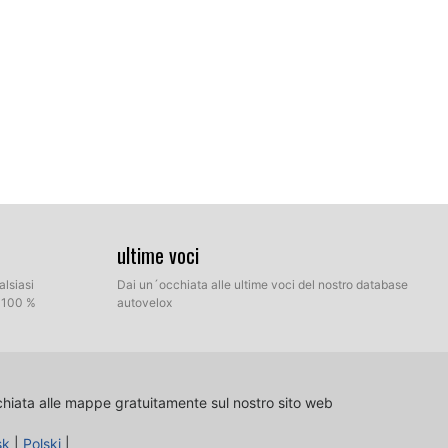
ultime voci
alsiasi
Dai un´occhiata alle ultime voci del nostro database
l 100 %
autovelox
chiata alle mappe gratuitamente sul nostro sito web
sk
|
Polski
|