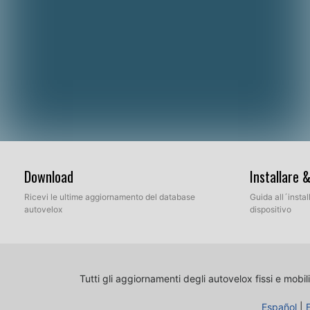
Download
Installare 
Ricevi le ultime aggiornamento del database
Guida all´insta
autovelox
dispositivo
Tutti gli aggiornamenti degli autovelox fissi e mobili
Español
|