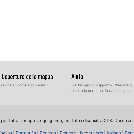
& Copertura della mappa
Aiuto
llazione su come aggiornare il
Hai bisogno di supporto? Chiedere qu
domanda correlato. Servizio legale a
 per tutte le mappe, ogni giorno, per tutti i dispositivi GPS.
Dai un'oc
English
|
Português
|
Deutsch
|
Français
|
Nederlands
|
Italiano
|
Dan