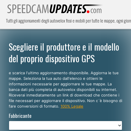
Tutti gli aggiornamenti degli autovelox fissi e mobili per tutte le mappe, ogni giorno
Scegliere il produttore e il modello
del proprio dispositivo GPS
e scarica l'ultimo aggiornamento disponibile. Aggiorna le tue
mappe. Seleziona la tua auto dall'elenco e ottieni le
informazioni necessarie per aggiornare le tue mappe. La
banca dati più completa di autovelox disponibili su internet.
Riceverai inmediatamente un link di download che contiene i
file necessari per aggiornare il dispositivo. Non c´è bisogno di
fare conversioni di formato.
100% Legale
Fabbricante