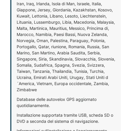
Iran, Iraq, Irlanda, Isola di Man, Israele, Italia,
Giappone, Jersey, Giordania, Kazakhstan, Kosovo,
Kuwait, Lettonia, Libano, Lesoto, Liechtenstein,
Lituania, Lussemburgo, Libia, Macedonia, Malaysia,
Malta, Martinica, Mauritius, Messico, Princima di,
Marocco, Namibia, Paesi Bassi, Nuova Zelanda,
Norvegia, Oman, Palestina, Paraguay, Polonia,
Portogallo, Qatar, riunione, Romania, Russia, San
Marino, San Martino, Arabia Saudita, Serbia,
Singapore, Siria, Skandinavia, Slovacchia, Slovenia,
Somalia, Sudafrica, Spagna, Svezia, Svizzera,
Taiwan, Tanzania, Thailandia, Tunisia, Turchia,
Ucraina, Emirati Arabi Uniti, Urugay, Stati Uniti d
´America, Vietnam, Europa occidentale, Zambia,
Zimbabwe
Database delle autovelox GPS aggiornato
quotidianamente.
Installazione supportata tramite USB, scheda SD o
DVD a seconda del sistema di navigazione.
Informazioni sull'installazione e l'aggiornamento