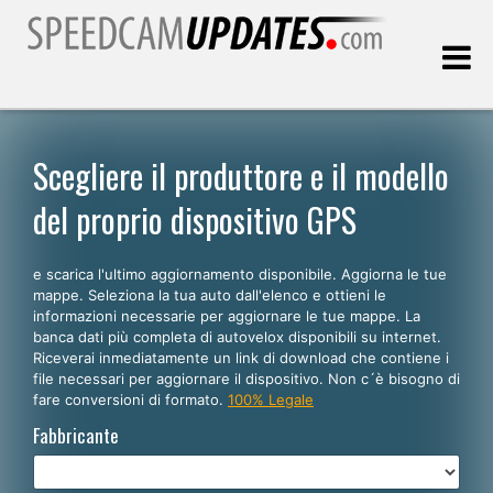
Ultimo aggiornamento::
08.08.2026
Scegliere il produttore e il modello
del proprio dispositivo GPS
Clienti
e scarica l'ultimo aggiornamento disponibile. Aggiorna le tue
SCEGLI LA LINGUA
mappe. Seleziona la tua auto dall'elenco e ottieni le
informazioni necessarie per aggiornare le tue mappe. La
Italiano
banca dati più completa di autovelox disponibili su internet.
Riceverai inmediatamente un link di download che contiene i
English
file necessari per aggiornare il dispositivo. Non c´è bisogno di
fare conversioni di formato.
100% Legale
Español
Fabbricante
Português
Deutsch