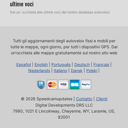
ultime voci
Dai un´occhiata alle ultime voci del nostro database autovelox
Tutti gli aggiornamenti degli autovelox fissi e mobili per
tutte le mappe, ogni giorno, per tutti i dispositivi GPS.
Dai
un'occhiata alle mappe gratuitamente sul nostro sito web
Español
|
English
|
Português
|
Deutsch
|
Français
|
Nederlands
|
Italiano
|
Dansk
|
Polski
|
© 2026 Speedcamupdates |
Contatto
|
Clienti
Digital Developments DRS LLC
7980, 1021 E Lincolnway, Cheyenne, WY, Laramie, US,
82001