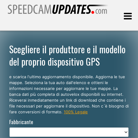
Ultimo aggiornamento::
09.08.2026
Scegliere il produttore e il modello
del proprio dispositivo GPS
Clienti
e scarica l'ultimo aggiornamento disponibile. Aggiorna le tue
SCEGLI LA LINGUA
mappe. Seleziona la tua auto dall'elenco e ottieni le
informazioni necessarie per aggiornare le tue mappe. La
Italiano
banca dati più completa di autovelox disponibili su internet.
Riceverai inmediatamente un link di download che contiene i
English
file necessari per aggiornare il dispositivo. Non c´è bisogno di
fare conversioni di formato.
100% Legale
Español
Fabbricante
Português
Deutsch