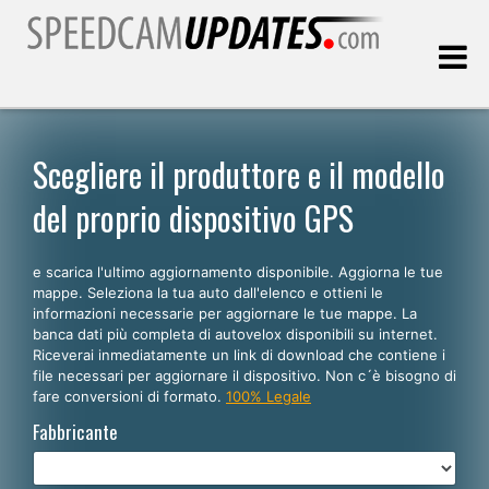
Ultimo aggiornamento::
09.08.2026
Scegliere il produttore e il modello
del proprio dispositivo GPS
Clienti
e scarica l'ultimo aggiornamento disponibile. Aggiorna le tue
SCEGLI LA LINGUA
mappe. Seleziona la tua auto dall'elenco e ottieni le
informazioni necessarie per aggiornare le tue mappe. La
Italiano
banca dati più completa di autovelox disponibili su internet.
Riceverai inmediatamente un link di download che contiene i
English
file necessari per aggiornare il dispositivo. Non c´è bisogno di
fare conversioni di formato.
100% Legale
Español
Fabbricante
Português
Deutsch