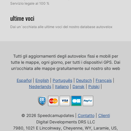
Servizio legale al 100 %
ultime voci
Dai un´occhiata alle ultime voci del nostro database autovelox
Tutti gli aggiornamenti degli autovelox fissi e mobili per
tutte le mappe, ogni giorno, per tutti i dispositivi GPS.
Dai
un'occhiata alle mappe gratuitamente sul nostro sito web
Español
|
English
|
Português
|
Deutsch
|
Français
|
Nederlands
|
Italiano
|
Dansk
|
Polski
|
© 2026 Speedcamupdates |
Contatto
|
Clienti
Digital Developments DRS LLC
7980, 1021 E Lincolnway, Cheyenne, WY, Laramie, US,