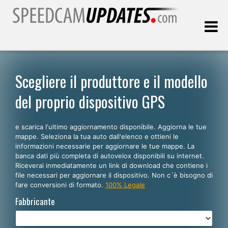
Ultimo aggiornamento::
08.08.2026
Scegliere il produttore e il modello
del proprio dispositivo GPS
Clienti
e scarica l'ultimo aggiornamento disponibile. Aggiorna le tue
SCEGLI LA LINGUA
mappe. Seleziona la tua auto dall'elenco e ottieni le
informazioni necessarie per aggiornare le tue mappe. La
Italiano
banca dati più completa di autovelox disponibili su internet.
Riceverai inmediatamente un link di download che contiene i
English
file necessari per aggiornare il dispositivo. Non c´è bisogno di
fare conversioni di formato.
100% Legale
Español
Fabbricante
Português
Deutsch